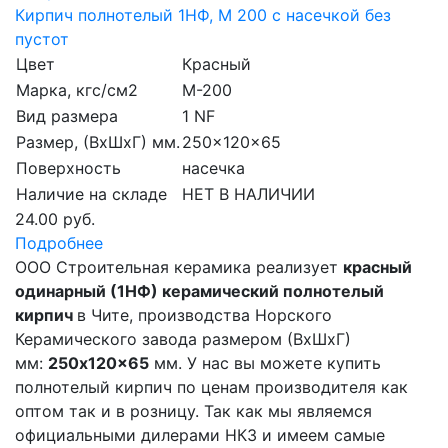
Кирпич полнотелый 1НФ, М 200 с насечкой без
пустот
Цвет
Красный
Марка, кгс/см2
M-200
Вид размера
1 NF
Размер, (ВхШхГ) мм.
250x120x65
Поверхность
насечка
Наличие на складе
НЕТ В НАЛИЧИИ
24.00 руб.
Подробнее
ООО Строительная керамика реализует
красный
одинарный (1НФ) керамический полнотелый
кирпич
в Чите, производства Норского
Керамического завода размером (ВхШхГ)
мм:
250x120x65
мм. У нас вы можете купить
полнотелый кирпич по ценам производителя как
оптом так и в розницу. Так как мы являемся
официальными дилерами НКЗ и имеем самые